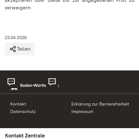
akzeptieren oder diese bis zur angegebenen Frist zu
verweigern.
23.04.2026
Teilen
Kontakt
Erklärung zur Barrierefreiheit
Datenschutz
Impressum
Kontakt Beihilfe
Kontakt Zentrale