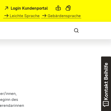
Login Kundenportal
Leichte Sprache
Gebärdensprache
Kontakt Beihilfe
er/innen,
Beginn des
ferendarinnen