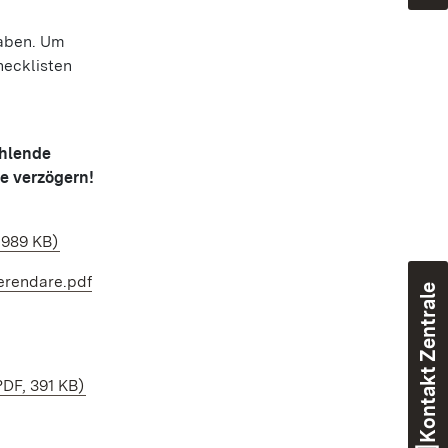
gaben. Um
hecklisten
ehlende
e verzögern!
 989 KB)
erendare.pdf
Kontakt Zentrale
PDF, 391 KB)