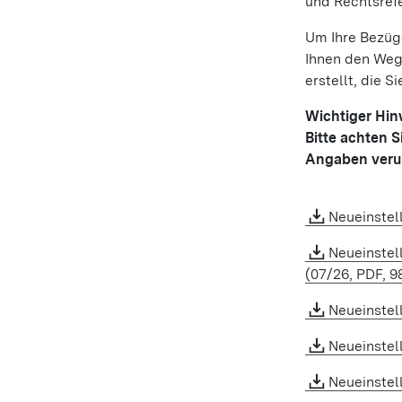
und Rechtsref
Um Ihre Bezüg
Ihnen den Weg
erstellt, die S
Wichtiger Hin
Bitte achten S
Angaben veru
Neueinstel
Neueinstel
(07/26, PDF, 9
Neueinstel
Neueinstel
Neueinstel