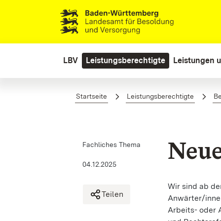
Zum Hauptinhalt springen
LBV
Leistungsberechtigte
Leistungen u
Neueinstellung
Startseite
Leistungsberechtigte
Be
Neue
Fachliches Thema
04.12.2025
Wir sind ab d
Teilen
Anwärter/inne
Arbeits- oder