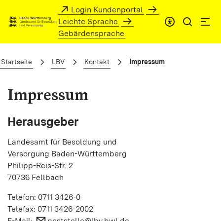
Zum Hauptinhalt springen
Login Kundenportal
Leichte Sprache
Gebärdensprache
Impressum
Startseite
LBV
Kontakt
Impressum
Impressum
Herausgeber
Landesamt für Besoldung und
Versorgung Baden-Württemberg
Philipp-Reis-Str. 2
70736 Fellbach
Telefon: 0711 3426-0
Telefax: 0711 3426-2002
E-Mail:
poststelle@lbv.bwl.de