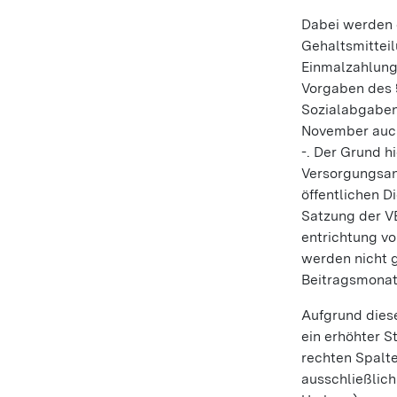
Dabei werden 
Gehaltsmittei
Einmalzahlung
Vorgaben des §
Sozialabgaben
November auch
-. Der Grund h
Versorgungsan
öffentlichen D
Satzung der V
entrichtung v
werden nicht 
Beitragsmonat
Aufgrund dies
ein erhöhter 
rechten Spalte
ausschließlich