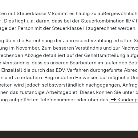
gten mit Steuerklasse V kommt es häufig zu außergewöhnlic
 Dies liegt u.a. daran, dass bei der Steuerkombination III/V f
äge der Person mit der Steuerklasse III zugerechnet werden.
ng über die Berechnung der Jahressonderzahlung erhalten Sie
lung im November. Zum besseren Verständnis und zur Nachvo
rechenden Abzüge detailliert auf der Gehaltsmitteilung aufg
e Verständnis, dass es unseren Bearbeitern im laufenden Betr
m Einzelfall die durch das EDV-Verfahren durchgeführte Abre
ln und zu erläutern. Begründeten Hinweisen auf mögliche U
heiten wird jedoch selbstverständlich nachgegangen, Anfrag
nen das zuständige Arbeitsgebiet. Dieses können Sie unter de
lung aufgeführten Telefonnummer oder über das
Kundenp