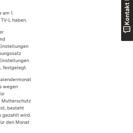
Kontakt Beihilfe
e am 1.
 TV-L haben.
er
und
Einstellungen
sungssatz
Einstellungen
 festgelegt.
 Kalendermonat
ts wegen
für
, Mutterschutz
st, besteht
 gezahlt wird.
für den Monat