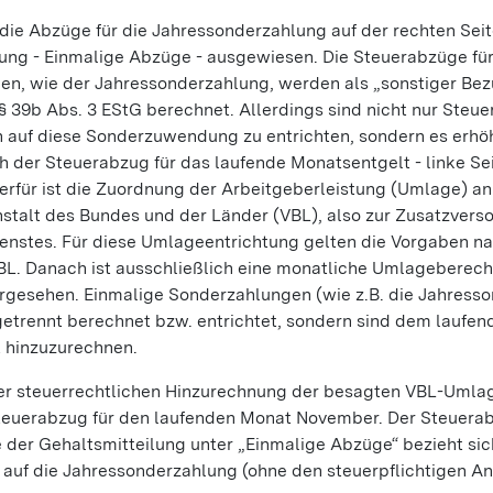
die Abzüge für die Jahressonderzahlung auf der rechten Seit
lung - Einmalige Abzüge - ausgewiesen. Die Steuerabzüge fü
en, wie der Jahressonderzahlung, werden als „sonstiger Be
 39b Abs. 3 EStG berechnet. Allerdings sind nicht nur Steue
 auf diese Sonderzuwendung zu entrichten, sondern es erhöh
 der Steuerabzug für das laufende Monatsentgelt - linke Se
ierfür ist die Zuordnung der Arbeitgeberleistung (Umlage) an
stalt des Bundes und der Länder (VBL), also zur Zusatzvers
ienstes. Für diese Umlageentrichtung gelten die Vorgaben n
BL. Danach ist ausschließlich eine monatliche Umlageberec
orgesehen. Einmalige Sonderzahlungen (wie z.B. die Jahress
getrennt berechnet bzw. entrichtet, sondern sind dem laufen
 hinzuzurechnen.
er steuerrechtlichen Hinzurechnung der besagten VBL-Umlag
Steuerabzug für den laufenden Monat November. Der Steuerab
 der Gehaltsmitteilung unter „Einmalige Abzüge“ bezieht sic
 auf die Jahressonderzahlung (ohne den steuerpflichtigen An