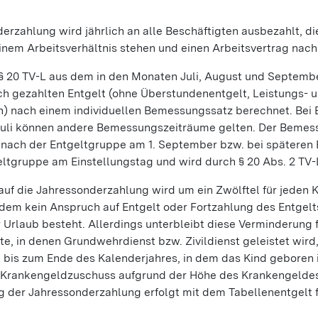
erzahlung wird jährlich an alle Beschäftigten ausbezahlt, di
inem Arbeitsverhältnis stehen und einen Arbeitsvertrag nach
 § 20 TV-L aus dem in den Monaten Juli, August und Septemb
ch gezahlten Entgelt (ohne Überstundenentgelt, Leistungs- 
n) nach einem individuellen Bemessungssatz berechnet. Bei 
Juli können andere Bemessungszeiträume gelten. Der Bemes
 nach der Entgeltgruppe am 1. September bzw. bei späteren 
ltgruppe am Einstellungstag und wird durch § 20 Abs. 2 TV-L
auf die Jahressonderzahlung wird um ein Zwölftel für jeden
n dem kein Anspruch auf Entgelt oder Fortzahlung des Entgel
 Urlaub besteht. Allerdings unterbleibt diese Verminderung 
, in denen Grundwehrdienst bzw. Zivildienst geleistet wird
t bis zum Ende des Kalenderjahres, in dem das Kind geboren i
n Krankengeldzuschuss aufgrund der Höhe des Krankengeldes
g der Jahressonderzahlung erfolgt mit dem Tabellenentgelt 