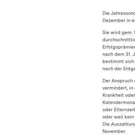
Die Jahressond
Dezember in e
Sie wird gem.
durchschnittli
Erfolgsprämie
nach dem 31. 
bestimmt sich
nach der Entge
Der Anspruch 
vermindert, i
Krankheit oder
Kalendermonate
oder Elternzei
oder weil kei
Die Auszahlun
November.