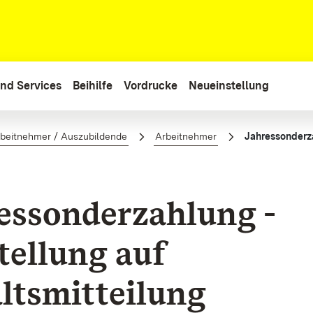
nd Services
Beihilfe
Vordrucke
Neueinstellung
llung auf Gehaltsmitteilung
beitnehmer / Auszubildende
Arbeitnehmer
essonderzahlung -
tellung auf
ltsmitteilung