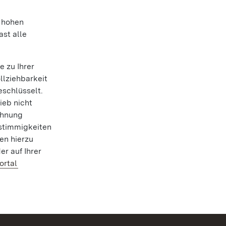
h hohen
ast alle
 zu Ihrer
llziehbarkeit
eschlüsselt.
ieb nicht
chnung
nstimmigkeiten
en hierzu
r auf Ihrer
ortal