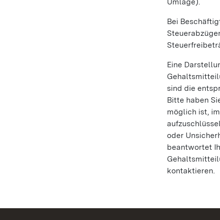
Umlage).
Bei Beschäfti
Steuerabzügen.
Steuerfreibetr
Eine Darstellu
Gehaltsmittei
sind die entsp
Bitte haben Si
möglich ist, i
aufzuschlüsse
oder Unsicher
beantwortet Ih
Gehaltsmittei
kontaktieren.