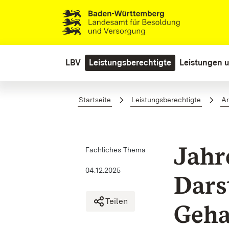
Zum Hauptinhalt springen
LBV
Leistungsberechtigte
Leistungen u
Jahressonderzahlung - Darste
Startseite
Leistungsberechtigte
Ar
Jahr
Fachliches Thema
04.12.2025
Dars
Teilen
Geha