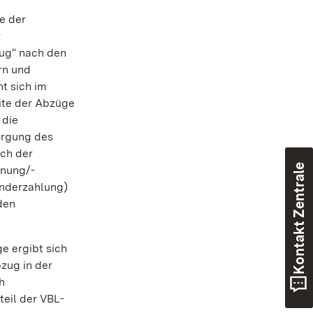
e der
r
zug“ nach den
rn und
t sich im
ite der Abzüge
 die
orgung des
ach der
Kontakt Zentrale
hnung/-
onderzahlung)
den
e ergibt sich
zug in der
h
teil der VBL-