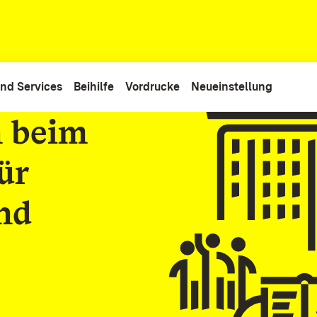
nd Services
Beihilfe
Vordrucke
Neueinstellung
 beim
ür
nd