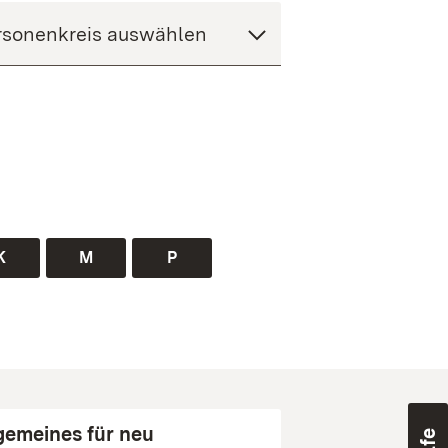
K
M
P
gemeines für neu