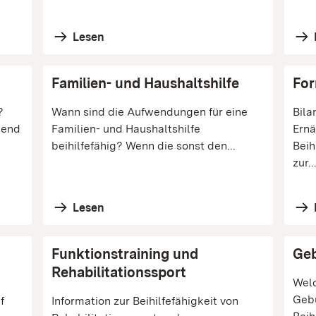
Lesen
Familien- und Haushaltshilfe
For
?
Wann sind die Aufwendungen für eine
Bila
gend
Familien- und Haushaltshilfe
Ernä
beihilfefähig? Wenn die sonst den...
Beih
zur..
Lesen
Funktionstraining und
Geb
Rehabilitationssport
Welc
Gebu
f
Information zur Beihilfefähigkeit von