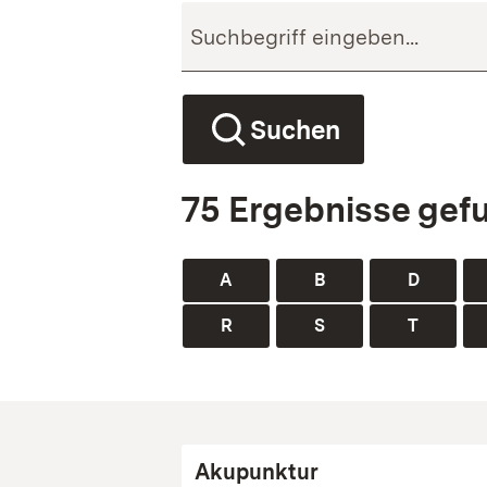
Suchen
75 Ergebnisse gef
A
B
D
R
S
T
Akupunktur