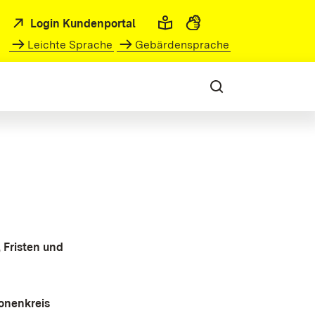
Login Kundenportal
Leichte Sprache
Gebärdensprache
 Fristen und
onenkreis