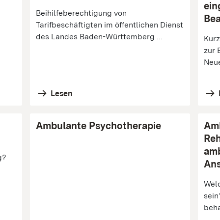
ein
Beihilfeberechtigung von
Be
Tarifbeschäftigten im öffentlichen Dienst
des Landes Baden-Württemberg ...
Kurz
zur 
Neue
Lesen
Ambulante Psychotherapie
Am
Reh
am
g?
Ans
Welc
sein
beha