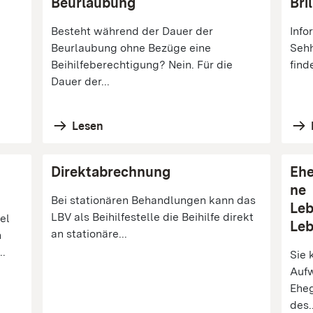
Beurlaubung
Bri
e
Besteht während der Dauer der
Info
Beurlaubung ohne Bezüge eine
Sehh
Beihilfeberechtigung? Nein. Für die
find
Dauer der...
Lesen
Direktabrechnung
Ehe
ne
Bei stationären Behandlungen kann das
Leb
LBV als Beihilfestelle die Beihilfe direkt
el
Leb
an stationäre...
h
..
Sie 
Aufw
Eheg
des..