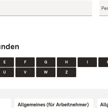
unden
E
F
G
H
I
U
V
W
Z
Allgemeines (für Arbeitnehmer)
All