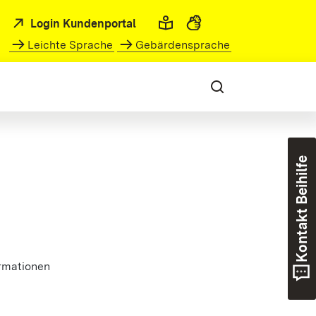
Login Kundenportal
Leichte Sprache
Gebärdensprache
Kontakt Beihilfe
rmationen