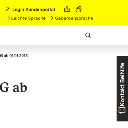
Login Kundenportal
Leichte Sprache
Gebärdensprache
G ab 01.01.2013
Kontakt Beihilfe
iG ab