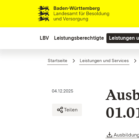
Zum Hauptinhalt springen
LBV
Leistungsberechtigte
Leistungen u
Ausbildungsentgelt - BBiG ab 
Startseite
Leistungen und Services
Ausb
04.12.2025
01.0
Teilen
Ausbildungs