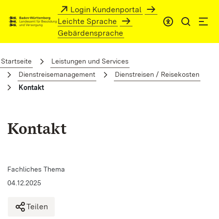
Zum Hauptinhalt springen
Login Kundenportal
Leichte Sprache
Gebärdensprache
Kontakt
Startseite
Leistungen und Services
Dienstreisemanagement
Dienstreisen / Reisekosten
Kontakt
Kontakt
Fachliches Thema
04.12.2025
Teilen