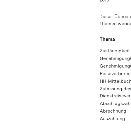
Dieser Übersi
Themen wende
Thema
Zuständigkei
Genehmigung(d
Genehmigung(r
Reisevorberei
HH-Mittelbuc
Zulassung des
Dienstreiseve
Abschlagszah
Abrechnung
Auszahlung