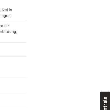
izei in
ningen
e für
erbildung,