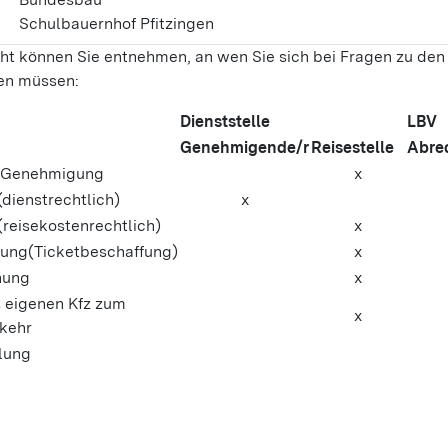
Schulbauernhof Pfitzingen
cht können Sie entnehmen, an wen Sie sich bei Fragen zu den
n müssen:
Dienststelle
LBV
Genehmigende/r
Reisestelle
Abre
t Genehmigung
x
ienstrechtlich)
x
eisekostenrechtlich)
x
tung(Ticketbeschaffung)
x
hung
x
 eigenen Kfz zum
x
rkehr
lung