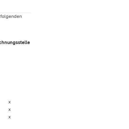
 folgenden
chnungsstelle
x
x
x