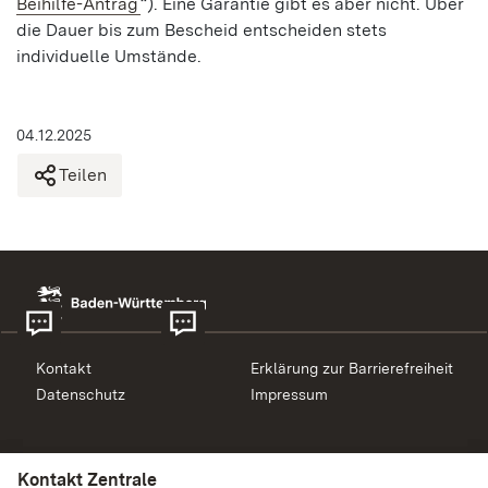
Beihilfe-Antrag
“). Eine Garantie gibt es aber nicht. Über
die Dauer bis zum Bescheid entscheiden stets
individuelle Umstände.
04.12.2025
Teilen
Kontakt
Erklärung zur Barrierefreiheit
Datenschutz
Impressum
Kontakt Beihilfe
Kontakt Zentrale