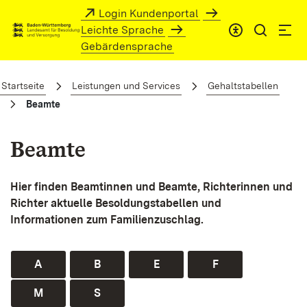
Zum Hauptinhalt springen
Login Kundenportal
Leichte Sprache
Gebärdensprache
Beamte
Startseite
Leistungen und Services
Gehaltstabellen
Beamte
Beamte
Hier finden Beamtinnen und Beamte, Richterinnen und
Richter aktuelle Besoldungstabellen und
Informationen zum Familienzuschlag.
A
B
E
F
M
S