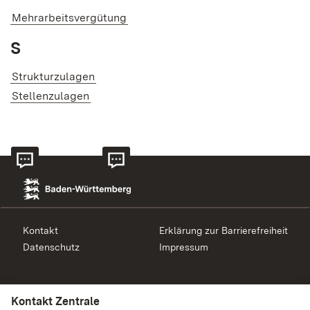
Mehrarbeitsvergütung
S
Strukturzulagen
Stellenzulagen
Kontakt
Erklärung zur Barrierefreiheit
Datenschutz
Impressum
Kontakt Beihilfe
Kontakt Zentrale