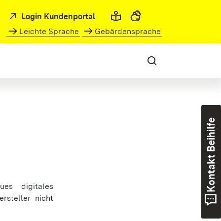
Login Kundenportal
Leichte Sprache
Gebärdensprache
Kontakt Beihilfe
es digitales
rsteller nicht