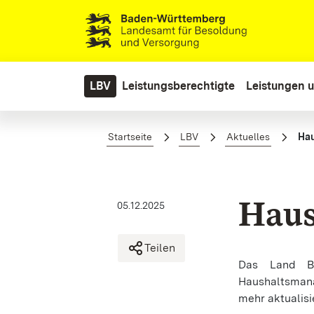
Zum Hauptinhalt springen
LBV
Leistungsberechtigte
Leistungen u
Haushaltsmanagement
Startseite
LBV
Aktuelles
Ha
Haus
05.12.2025
Teilen
Das Land Ba
Haushaltsmana
mehr aktualisi