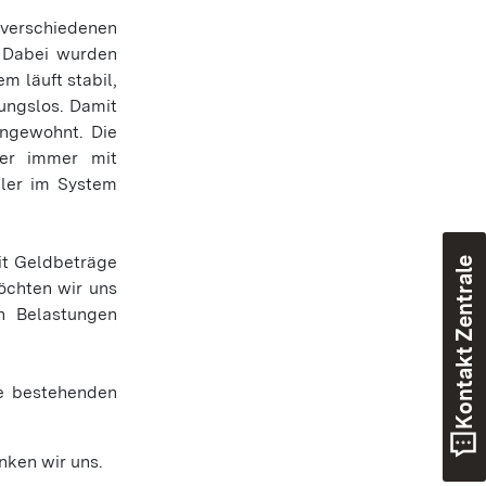
verschiedenen
. Dabei wurden
 läuft stabil,
bungslos. Damit
ungewohnt. Die
der immer mit
hler im System
eit Geldbeträge
Kontakt Zentrale
öchten wir uns
n Belastungen
ie bestehenden
nken wir uns.