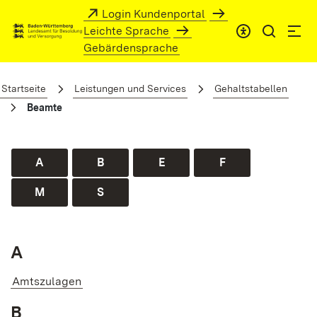
Zum Hauptinhalt springen
Login Kundenportal
Leichte Sprache
Gebärdensprache
Beamte
Startseite
Leistungen und Services
Gehaltstabellen
Beamte
A
B
E
F
M
S
A
Amtszulagen
B