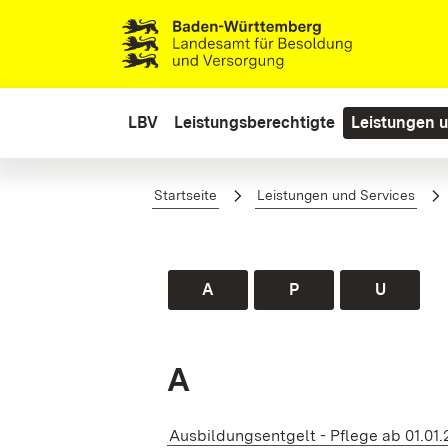
Zum Hauptinhalt springen
LBV
Leistungsberechtigte
Leistungen u
Auszubildende
Startseite
Leistungen und Services
A
P
U
A
Ausbildungsentgelt - Pflege ab 01.01